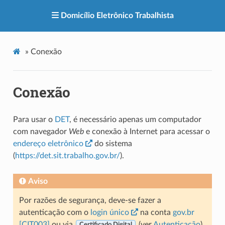
Domicílio Eletrônico Trabalhista
»
Conexão
Conexão
Para usar o
DET
, é necessário apenas um computador
com navegador
Web
e conexão à Internet para acessar o
endereço eletrônico
do sistema
(
https://det.sit.trabalho.gov.br/
).
Aviso
Por razões de segurança, deve-se fazer a
autenticação com o
login único
na conta
gov.br
[CIT003]
ou via
(ver
Autenticação
).
Certificado Digital